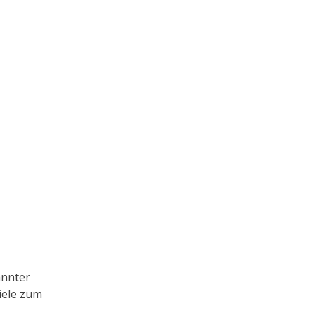
annter
iele zum