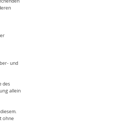
rechenden
deren
der
ber- und
e des
ung allein
 diesem.
st ohne