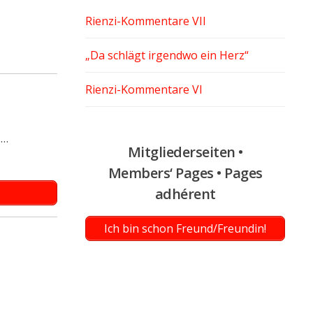
Rienzi-Kommentare VII
„Da schlägt irgendwo ein Herz“
Rienzi-Kommentare VI
 …
Mitgliederseiten •
Members‘ Pages • Pages
adhérent
Ich bin schon Freund/Freundin!