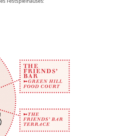
des Festspielhauses: