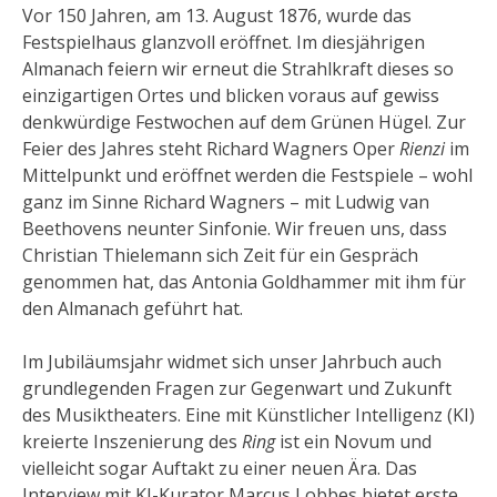
Vor 150 Jahren, am 13. August 1876, wurde das
Festspielhaus glanzvoll eröffnet. Im diesjährigen
Almanach feiern wir erneut die Strahlkraft dieses so
einzigartigen Ortes und blicken voraus auf gewiss
denkwürdige Festwochen auf dem Grünen Hügel. Zur
Feier des Jahres steht Richard Wagners Oper
Rienzi
im
Mittelpunkt und eröffnet werden die Festspiele – wohl
ganz im Sinne Richard Wagners – mit Ludwig van
Beethovens neunter Sinfonie. Wir freuen uns, dass
Christian Thielemann sich Zeit für ein Gespräch
genommen hat, das Antonia Goldhammer mit ihm für
den Almanach geführt hat.
Im Jubiläumsjahr widmet sich unser Jahrbuch auch
grundlegenden Fragen zur Gegenwart und Zukunft
des Musiktheaters. Eine mit Künstlicher Intelligenz (KI)
kreierte Inszenierung des
Ring
ist ein Novum und
vielleicht sogar Auftakt zu einer neuen Ära. Das
Interview mit KI-Kurator Marcus Lobbes bietet erste